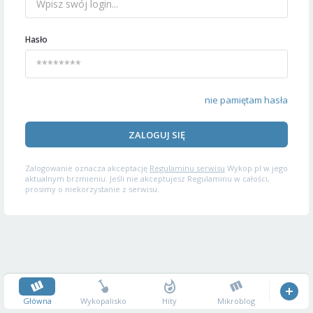
Hasło
nie pamiętam hasła
ZALOGUJ SIĘ
Zalogowanie oznacza akceptację
Regulaminu serwisu
Wykop.pl w jego
aktualnym brzmieniu. Jeśli nie akceptujesz Regulaminu w całości,
prosimy o niekorzystanie z serwisu.
Główna
Wykopalisko
Hity
Mikroblog