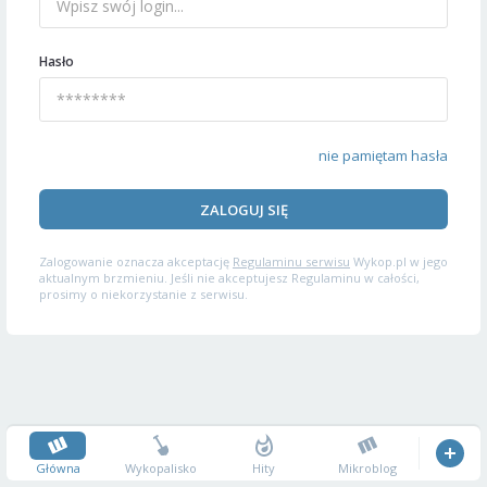
Hasło
nie pamiętam hasła
ZALOGUJ SIĘ
Zalogowanie oznacza akceptację
Regulaminu serwisu
Wykop.pl w jego
aktualnym brzmieniu. Jeśli nie akceptujesz Regulaminu w całości,
prosimy o niekorzystanie z serwisu.
Główna
Wykopalisko
Hity
Mikroblog