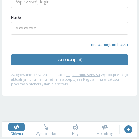
Hasło
nie pamiętam hasła
ZALOGUJ SIĘ
Zalogowanie oznacza akceptację
Regulaminu serwisu
Wykop.pl w jego
aktualnym brzmieniu. Jeśli nie akceptujesz Regulaminu w całości,
prosimy o niekorzystanie z serwisu.
Główna
Wykopalisko
Hity
Mikroblog