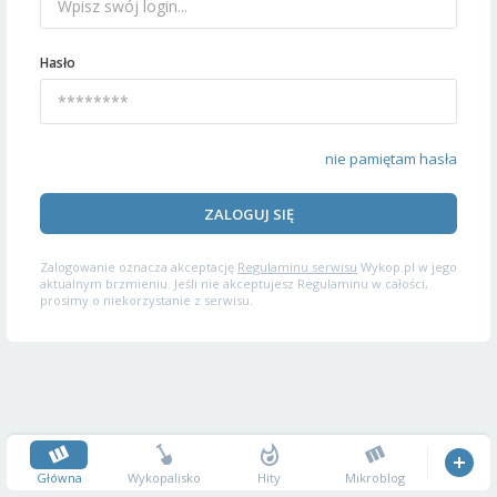
Hasło
nie pamiętam hasła
ZALOGUJ SIĘ
Zalogowanie oznacza akceptację
Regulaminu serwisu
Wykop.pl w jego
aktualnym brzmieniu. Jeśli nie akceptujesz Regulaminu w całości,
prosimy o niekorzystanie z serwisu.
Główna
Wykopalisko
Hity
Mikroblog