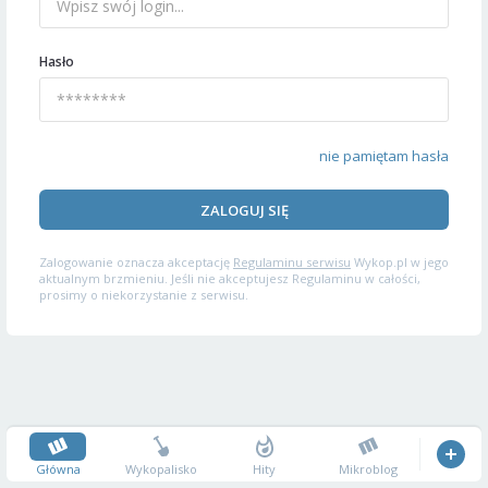
Hasło
nie pamiętam hasła
ZALOGUJ SIĘ
Zalogowanie oznacza akceptację
Regulaminu serwisu
Wykop.pl w jego
aktualnym brzmieniu. Jeśli nie akceptujesz Regulaminu w całości,
prosimy o niekorzystanie z serwisu.
Główna
Wykopalisko
Hity
Mikroblog