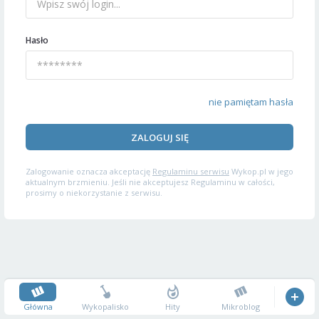
Hasło
nie pamiętam hasła
ZALOGUJ SIĘ
Zalogowanie oznacza akceptację
Regulaminu serwisu
Wykop.pl w jego
aktualnym brzmieniu. Jeśli nie akceptujesz Regulaminu w całości,
prosimy o niekorzystanie z serwisu.
Główna
Wykopalisko
Hity
Mikroblog