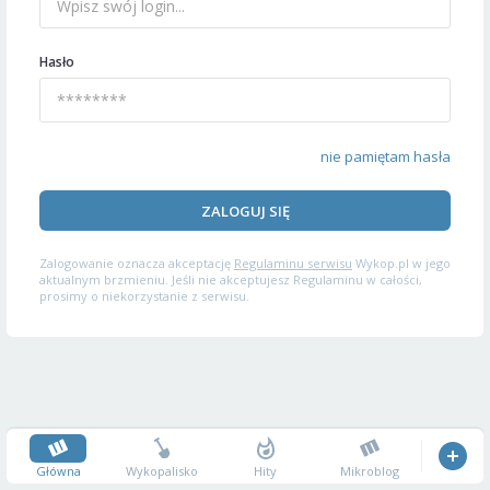
Hasło
nie pamiętam hasła
ZALOGUJ SIĘ
Zalogowanie oznacza akceptację
Regulaminu serwisu
Wykop.pl w jego
aktualnym brzmieniu. Jeśli nie akceptujesz Regulaminu w całości,
prosimy o niekorzystanie z serwisu.
Główna
Wykopalisko
Hity
Mikroblog