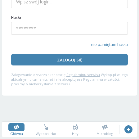
Hasło
nie pamiętam hasła
ZALOGUJ SIĘ
Zalogowanie oznacza akceptację
Regulaminu serwisu
Wykop.pl w jego
aktualnym brzmieniu. Jeśli nie akceptujesz Regulaminu w całości,
prosimy o niekorzystanie z serwisu.
Główna
Wykopalisko
Hity
Mikroblog