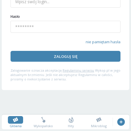
Hasło
nie pamiętam hasła
ZALOGUJ SIĘ
Zalogowanie oznacza akceptację
Regulaminu serwisu
Wykop.pl w jego
aktualnym brzmieniu. Jeśli nie akceptujesz Regulaminu w całości,
prosimy o niekorzystanie z serwisu.
Główna
Wykopalisko
Hity
Mikroblog