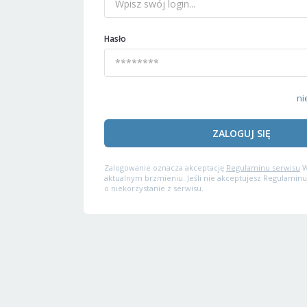
Hasło
ni
ZALOGUJ SIĘ
Zalogowanie oznacza akceptację
Regulaminu serwisu
W
aktualnym brzmieniu. Jeśli nie akceptujesz Regulaminu
o niekorzystanie z serwisu.