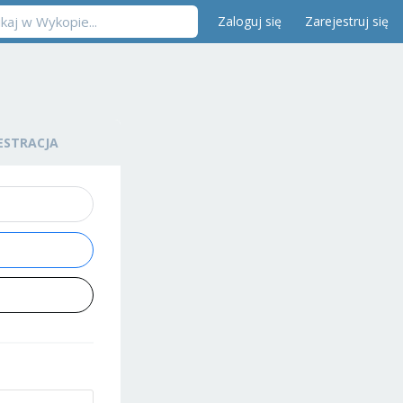
Zaloguj się
Zarejestruj się
ESTRACJA