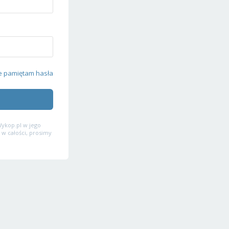
e pamiętam hasła
ykop.pl w jego
 w całości, prosimy