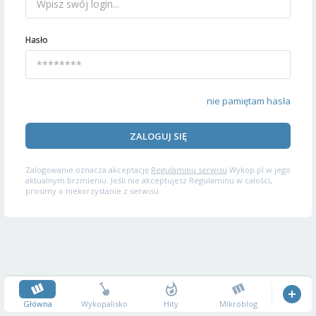
Hasło
nie pamiętam hasła
ZALOGUJ SIĘ
Zalogowanie oznacza akceptację
Regulaminu serwisu
Wykop.pl w jego
aktualnym brzmieniu. Jeśli nie akceptujesz Regulaminu w całości,
prosimy o niekorzystanie z serwisu.
Główna
Wykopalisko
Hity
Mikroblog