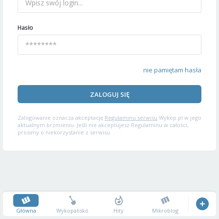
Hasło
nie pamiętam hasła
ZALOGUJ SIĘ
Zalogowanie oznacza akceptację
Regulaminu serwisu
Wykop.pl w jego
aktualnym brzmieniu. Jeśli nie akceptujesz Regulaminu w całości,
prosimy o niekorzystanie z serwisu.
Główna
Wykopalisko
Hity
Mikroblog