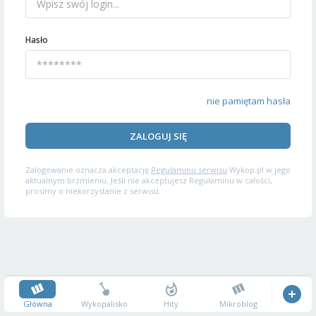
Hasło
nie pamiętam hasła
ZALOGUJ SIĘ
Zalogowanie oznacza akceptację
Regulaminu serwisu
Wykop.pl w jego
aktualnym brzmieniu. Jeśli nie akceptujesz Regulaminu w całości,
prosimy o niekorzystanie z serwisu.
Główna
Wykopalisko
Hity
Mikroblog