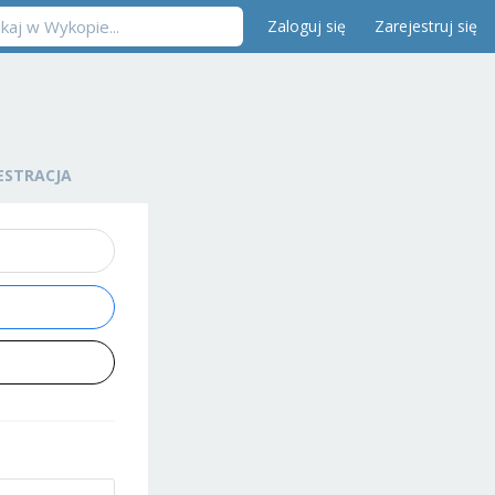
Zaloguj się
Zarejestruj się
ESTRACJA