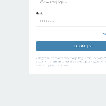
Hasło
ni
ZALOGUJ SIĘ
Zalogowanie oznacza akceptację
Regulaminu serwisu
W
aktualnym brzmieniu. Jeśli nie akceptujesz Regulaminu
o niekorzystanie z serwisu.