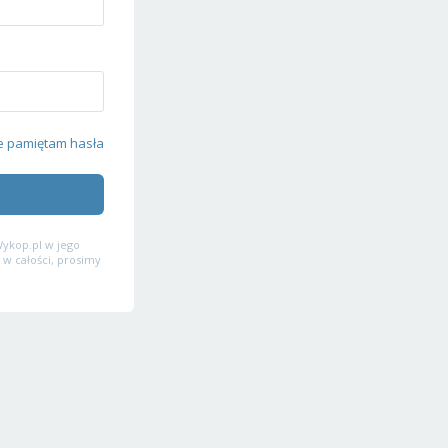
e pamiętam hasła
ykop.pl w jego
 w całości, prosimy