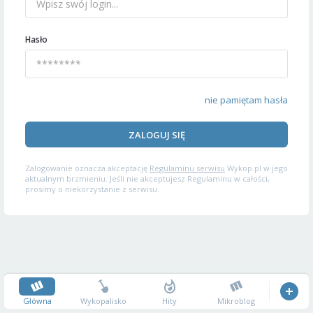
Hasło
nie pamiętam hasła
ZALOGUJ SIĘ
Zalogowanie oznacza akceptację
Regulaminu serwisu
Wykop.pl w jego
aktualnym brzmieniu. Jeśli nie akceptujesz Regulaminu w całości,
prosimy o niekorzystanie z serwisu.
Główna
Wykopalisko
Hity
Mikroblog