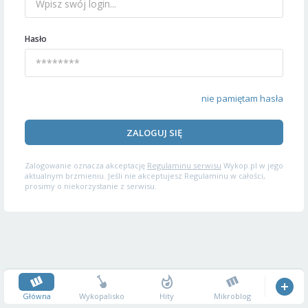
Hasło
nie pamiętam hasła
ZALOGUJ SIĘ
Zalogowanie oznacza akceptację
Regulaminu serwisu
Wykop.pl w jego
aktualnym brzmieniu. Jeśli nie akceptujesz Regulaminu w całości,
prosimy o niekorzystanie z serwisu.
Główna
Wykopalisko
Hity
Mikroblog