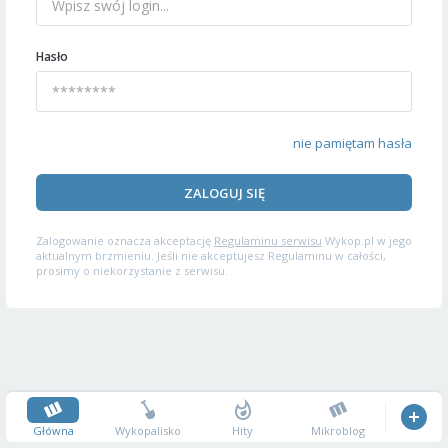
Hasło
nie pamiętam hasła
ZALOGUJ SIĘ
Zalogowanie oznacza akceptację
Regulaminu serwisu
Wykop.pl w jego
aktualnym brzmieniu. Jeśli nie akceptujesz Regulaminu w całości,
prosimy o niekorzystanie z serwisu.
Główna
Wykopalisko
Hity
Mikroblog