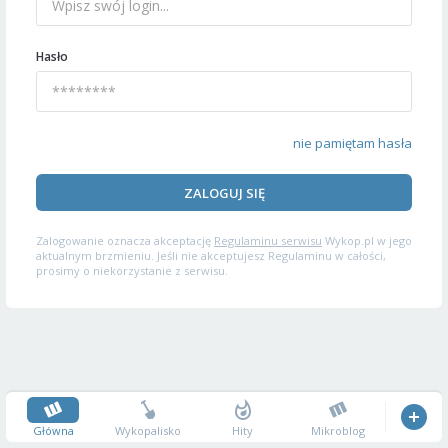
Hasło
nie pamiętam hasła
ZALOGUJ SIĘ
Zalogowanie oznacza akceptację
Regulaminu serwisu
Wykop.pl w jego
aktualnym brzmieniu. Jeśli nie akceptujesz Regulaminu w całości,
prosimy o niekorzystanie z serwisu.
Główna
Wykopalisko
Hity
Mikroblog