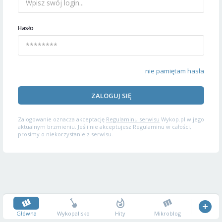
Hasło
nie pamiętam hasła
ZALOGUJ SIĘ
Zalogowanie oznacza akceptację
Regulaminu serwisu
Wykop.pl w jego
aktualnym brzmieniu. Jeśli nie akceptujesz Regulaminu w całości,
prosimy o niekorzystanie z serwisu.
Główna
Wykopalisko
Hity
Mikroblog