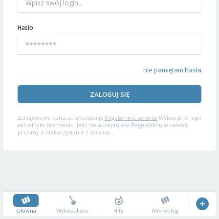
Hasło
nie pamiętam hasła
ZALOGUJ SIĘ
Zalogowanie oznacza akceptację
Regulaminu serwisu
Wykop.pl w jego
aktualnym brzmieniu. Jeśli nie akceptujesz Regulaminu w całości,
prosimy o niekorzystanie z serwisu.
Główna
Wykopalisko
Hity
Mikroblog