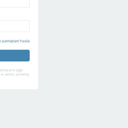
e pamiętam hasła
ykop.pl w jego
 w całości, prosimy