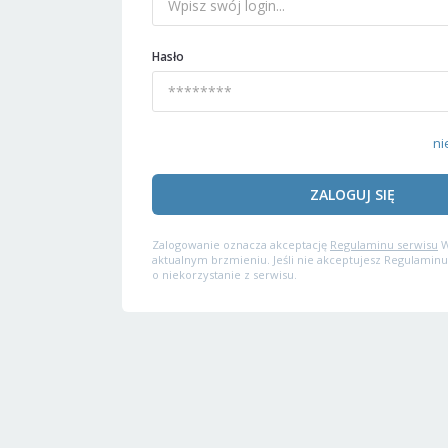
Hasło
ni
ZALOGUJ SIĘ
Zalogowanie oznacza akceptację
Regulaminu serwisu
W
aktualnym brzmieniu. Jeśli nie akceptujesz Regulaminu
o niekorzystanie z serwisu.