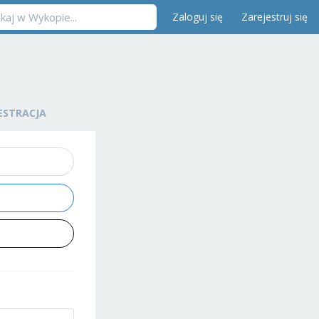
Zaloguj się
Zarejestruj się
ESTRACJA