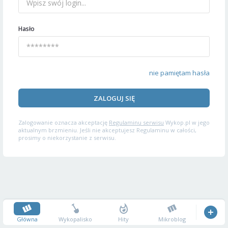
Hasło
nie pamiętam hasła
ZALOGUJ SIĘ
Zalogowanie oznacza akceptację
Regulaminu serwisu
Wykop.pl w jego
aktualnym brzmieniu. Jeśli nie akceptujesz Regulaminu w całości,
prosimy o niekorzystanie z serwisu.
Główna
Wykopalisko
Hity
Mikroblog