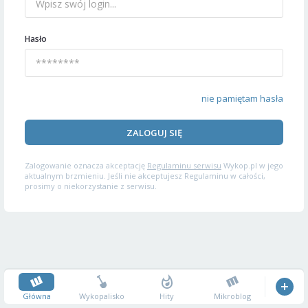
Hasło
nie pamiętam hasła
ZALOGUJ SIĘ
Zalogowanie oznacza akceptację
Regulaminu serwisu
Wykop.pl w jego
aktualnym brzmieniu. Jeśli nie akceptujesz Regulaminu w całości,
prosimy o niekorzystanie z serwisu.
Główna
Wykopalisko
Hity
Mikroblog