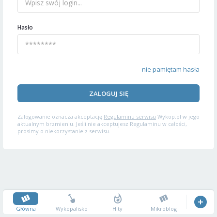
Hasło
nie pamiętam hasła
ZALOGUJ SIĘ
Zalogowanie oznacza akceptację
Regulaminu serwisu
Wykop.pl w jego
aktualnym brzmieniu. Jeśli nie akceptujesz Regulaminu w całości,
prosimy o niekorzystanie z serwisu.
Główna
Wykopalisko
Hity
Mikroblog