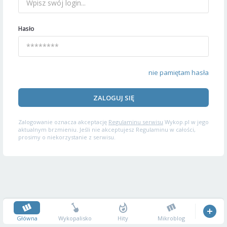
Hasło
nie pamiętam hasła
ZALOGUJ SIĘ
Zalogowanie oznacza akceptację
Regulaminu serwisu
Wykop.pl w jego
aktualnym brzmieniu. Jeśli nie akceptujesz Regulaminu w całości,
prosimy o niekorzystanie z serwisu.
Główna
Wykopalisko
Hity
Mikroblog