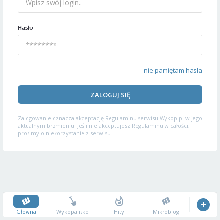
Hasło
nie pamiętam hasła
ZALOGUJ SIĘ
Zalogowanie oznacza akceptację
Regulaminu serwisu
Wykop.pl w jego
aktualnym brzmieniu. Jeśli nie akceptujesz Regulaminu w całości,
prosimy o niekorzystanie z serwisu.
Główna
Wykopalisko
Hity
Mikroblog