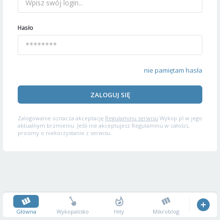
Hasło
nie pamiętam hasła
ZALOGUJ SIĘ
Zalogowanie oznacza akceptację
Regulaminu serwisu
Wykop.pl w jego
aktualnym brzmieniu. Jeśli nie akceptujesz Regulaminu w całości,
prosimy o niekorzystanie z serwisu.
Główna
Wykopalisko
Hity
Mikroblog