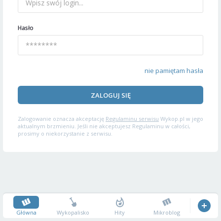
Hasło
nie pamiętam hasła
ZALOGUJ SIĘ
Zalogowanie oznacza akceptację
Regulaminu serwisu
Wykop.pl w jego
aktualnym brzmieniu. Jeśli nie akceptujesz Regulaminu w całości,
prosimy o niekorzystanie z serwisu.
Główna
Wykopalisko
Hity
Mikroblog