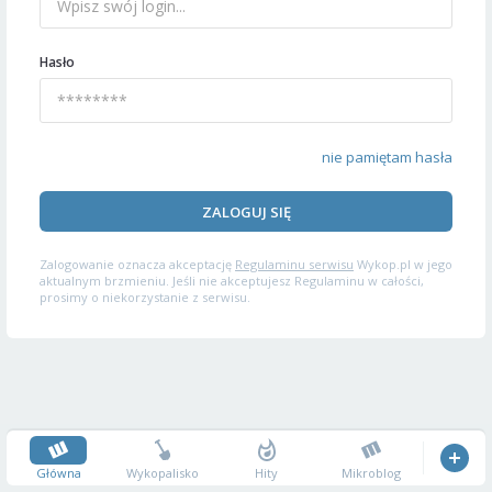
Hasło
nie pamiętam hasła
ZALOGUJ SIĘ
Zalogowanie oznacza akceptację
Regulaminu serwisu
Wykop.pl w jego
aktualnym brzmieniu. Jeśli nie akceptujesz Regulaminu w całości,
prosimy o niekorzystanie z serwisu.
Główna
Wykopalisko
Hity
Mikroblog