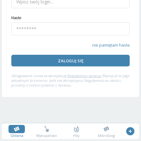
Hasło
nie pamiętam hasła
ZALOGUJ SIĘ
Zalogowanie oznacza akceptację
Regulaminu serwisu
Wykop.pl w jego
aktualnym brzmieniu. Jeśli nie akceptujesz Regulaminu w całości,
prosimy o niekorzystanie z serwisu.
Główna
Wykopalisko
Hity
Mikroblog