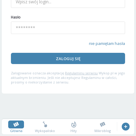
Hasło
nie pamiętam hasła
ZALOGUJ SIĘ
Zalogowanie oznacza akceptację
Regulaminu serwisu
Wykop.pl w jego
aktualnym brzmieniu. Jeśli nie akceptujesz Regulaminu w całości,
prosimy o niekorzystanie z serwisu.
Główna
Wykopalisko
Hity
Mikroblog