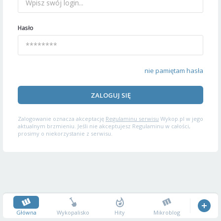
Hasło
nie pamiętam hasła
ZALOGUJ SIĘ
Zalogowanie oznacza akceptację
Regulaminu serwisu
Wykop.pl w jego
aktualnym brzmieniu. Jeśli nie akceptujesz Regulaminu w całości,
prosimy o niekorzystanie z serwisu.
Główna
Wykopalisko
Hity
Mikroblog