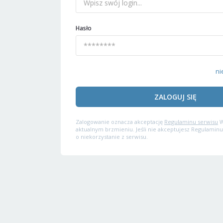
Hasło
ni
ZALOGUJ SIĘ
Zalogowanie oznacza akceptację
Regulaminu serwisu
W
aktualnym brzmieniu. Jeśli nie akceptujesz Regulaminu
o niekorzystanie z serwisu.