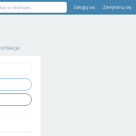
Zaloguj się
Zarejestruj się
ESTRACJA