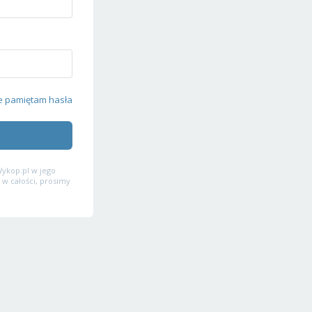
e pamiętam hasła
ykop.pl w jego
 w całości, prosimy