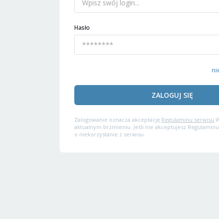
Hasło
ni
ZALOGUJ SIĘ
Zalogowanie oznacza akceptację
Regulaminu serwisu
W
aktualnym brzmieniu. Jeśli nie akceptujesz Regulaminu
o niekorzystanie z serwisu.