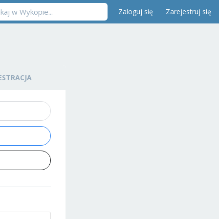
Zaloguj się
Zarejestruj się
ESTRACJA