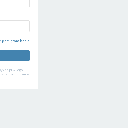
e pamiętam hasła
ykop.pl w jego
 w całości, prosimy