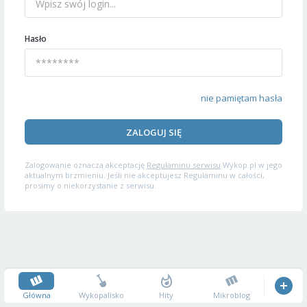
Hasło
nie pamiętam hasła
ZALOGUJ SIĘ
Zalogowanie oznacza akceptację
Regulaminu serwisu
Wykop.pl w jego
aktualnym brzmieniu. Jeśli nie akceptujesz Regulaminu w całości,
prosimy o niekorzystanie z serwisu.
Główna
Wykopalisko
Hity
Mikroblog