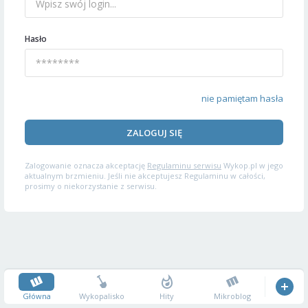
Hasło
nie pamiętam hasła
ZALOGUJ SIĘ
Zalogowanie oznacza akceptację
Regulaminu serwisu
Wykop.pl w jego
aktualnym brzmieniu. Jeśli nie akceptujesz Regulaminu w całości,
prosimy o niekorzystanie z serwisu.
Główna
Wykopalisko
Hity
Mikroblog