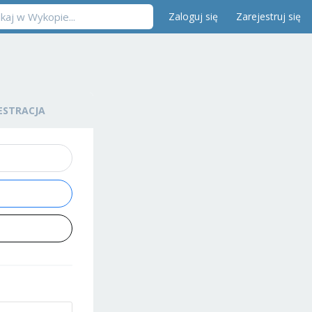
Zaloguj się
Zarejestruj się
ESTRACJA