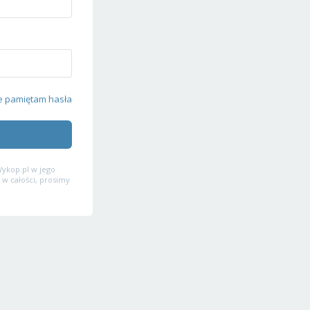
e pamiętam hasła
ykop.pl w jego
 w całości, prosimy