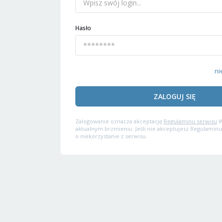
Hasło
ni
ZALOGUJ SIĘ
Zalogowanie oznacza akceptację
Regulaminu serwisu
W
aktualnym brzmieniu. Jeśli nie akceptujesz Regulaminu
o niekorzystanie z serwisu.