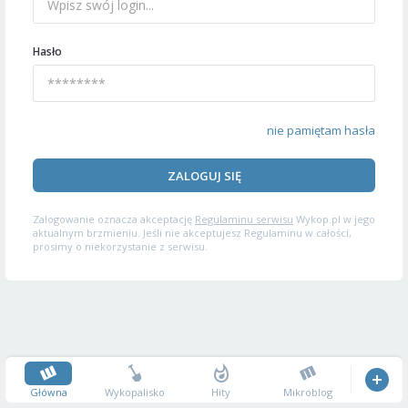
Hasło
nie pamiętam hasła
ZALOGUJ SIĘ
Zalogowanie oznacza akceptację
Regulaminu serwisu
Wykop.pl w jego
aktualnym brzmieniu. Jeśli nie akceptujesz Regulaminu w całości,
prosimy o niekorzystanie z serwisu.
Główna
Wykopalisko
Hity
Mikroblog