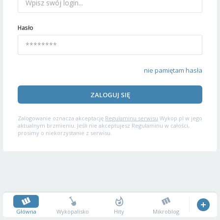
Hasło
nie pamiętam hasła
ZALOGUJ SIĘ
Zalogowanie oznacza akceptację
Regulaminu serwisu
Wykop.pl w jego
aktualnym brzmieniu. Jeśli nie akceptujesz Regulaminu w całości,
prosimy o niekorzystanie z serwisu.
Główna
Wykopalisko
Hity
Mikroblog