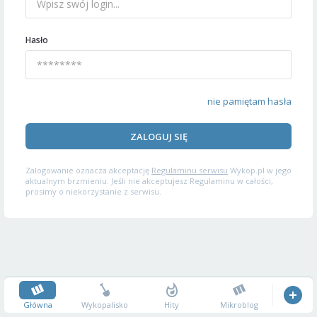
Hasło
nie pamiętam hasła
ZALOGUJ SIĘ
Zalogowanie oznacza akceptację
Regulaminu serwisu
Wykop.pl w jego
aktualnym brzmieniu. Jeśli nie akceptujesz Regulaminu w całości,
prosimy o niekorzystanie z serwisu.
Główna
Wykopalisko
Hity
Mikroblog