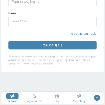
Hasło
nie pamiętam hasła
ZALOGUJ SIĘ
Zalogowanie oznacza akceptację
Regulaminu serwisu
Wykop.pl w jego
aktualnym brzmieniu. Jeśli nie akceptujesz Regulaminu w całości,
prosimy o niekorzystanie z serwisu.
Główna
Wykopalisko
Hity
Mikroblog