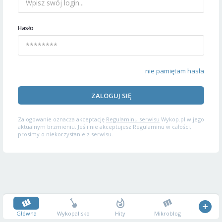
Hasło
nie pamiętam hasła
ZALOGUJ SIĘ
Zalogowanie oznacza akceptację
Regulaminu serwisu
Wykop.pl w jego
aktualnym brzmieniu. Jeśli nie akceptujesz Regulaminu w całości,
prosimy o niekorzystanie z serwisu.
Główna
Wykopalisko
Hity
Mikroblog