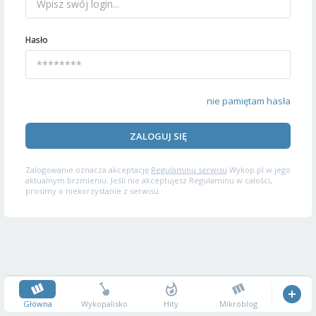
Hasło
nie pamiętam hasła
ZALOGUJ SIĘ
Zalogowanie oznacza akceptację
Regulaminu serwisu
Wykop.pl w jego
aktualnym brzmieniu. Jeśli nie akceptujesz Regulaminu w całości,
prosimy o niekorzystanie z serwisu.
Główna
Wykopalisko
Hity
Mikroblog