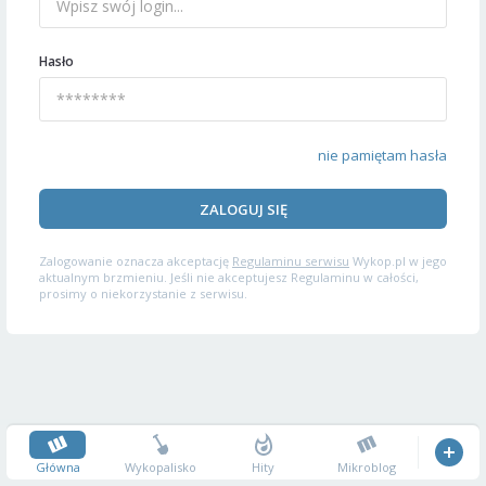
Hasło
nie pamiętam hasła
ZALOGUJ SIĘ
Zalogowanie oznacza akceptację
Regulaminu serwisu
Wykop.pl w jego
aktualnym brzmieniu. Jeśli nie akceptujesz Regulaminu w całości,
prosimy o niekorzystanie z serwisu.
Główna
Wykopalisko
Hity
Mikroblog