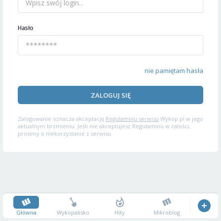
Hasło
nie pamiętam hasła
ZALOGUJ SIĘ
Zalogowanie oznacza akceptację
Regulaminu serwisu
Wykop.pl w jego
aktualnym brzmieniu. Jeśli nie akceptujesz Regulaminu w całości,
prosimy o niekorzystanie z serwisu.
Główna
Wykopalisko
Hity
Mikroblog