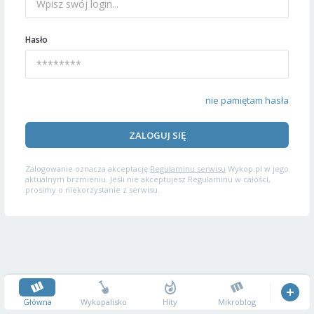
Hasło
nie pamiętam hasła
ZALOGUJ SIĘ
Zalogowanie oznacza akceptację
Regulaminu serwisu
Wykop.pl w jego
aktualnym brzmieniu. Jeśli nie akceptujesz Regulaminu w całości,
prosimy o niekorzystanie z serwisu.
Główna
Wykopalisko
Hity
Mikroblog