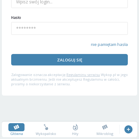
Hasło
nie pamiętam hasła
ZALOGUJ SIĘ
Zalogowanie oznacza akceptację
Regulaminu serwisu
Wykop.pl w jego
aktualnym brzmieniu. Jeśli nie akceptujesz Regulaminu w całości,
prosimy o niekorzystanie z serwisu.
Główna
Wykopalisko
Hity
Mikroblog