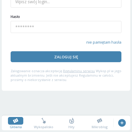
Hasło
nie pamiętam hasła
ZALOGUJ SIĘ
Zalogowanie oznacza akceptację
Regulaminu serwisu
Wykop.pl w jego
aktualnym brzmieniu. Jeśli nie akceptujesz Regulaminu w całości,
prosimy o niekorzystanie z serwisu.
Główna
Wykopalisko
Hity
Mikroblog