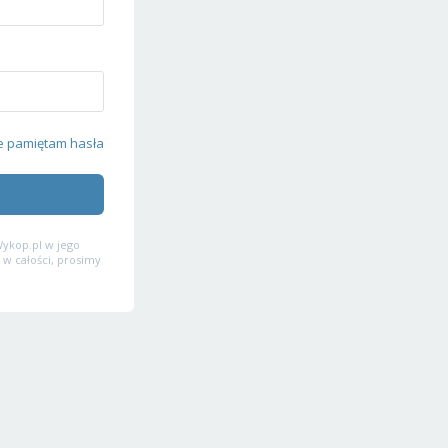
e pamiętam hasła
ykop.pl w jego
 w całości, prosimy