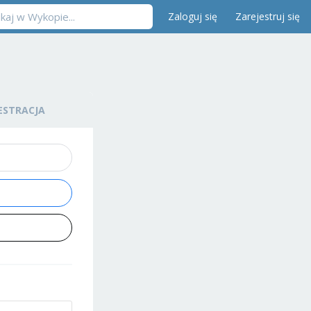
Zaloguj się
Zarejestruj się
ESTRACJA