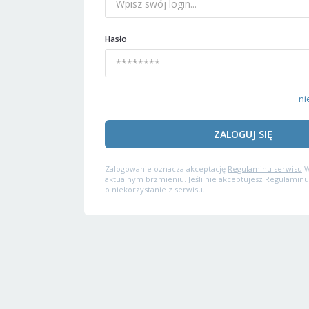
Hasło
ni
ZALOGUJ SIĘ
Zalogowanie oznacza akceptację
Regulaminu serwisu
W
aktualnym brzmieniu. Jeśli nie akceptujesz Regulaminu
o niekorzystanie z serwisu.