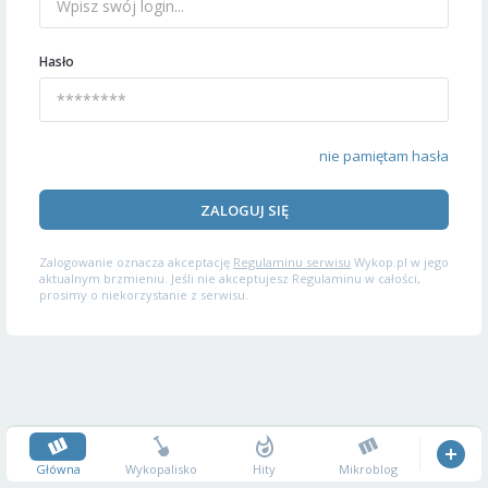
Hasło
nie pamiętam hasła
ZALOGUJ SIĘ
Zalogowanie oznacza akceptację
Regulaminu serwisu
Wykop.pl w jego
aktualnym brzmieniu. Jeśli nie akceptujesz Regulaminu w całości,
prosimy o niekorzystanie z serwisu.
Główna
Wykopalisko
Hity
Mikroblog